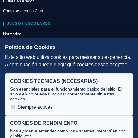
Clubes en Aragón
Cómo se crea un Club
JUEGOS ESCOLARES
Normativa
Escuelas de Triatlón
Política de Cookies
Este sitio web utiliza cookies para mejorar su experiencia.
DIRECCIÓN TÉCNICA
A continuación puede elegir qué cookies desea aceptar:
Criterios
Selecciones
COOKIES TÉCNICAS (NECESARIAS)
Tecnificación
Son esenciales para el funcionamiento básico del sitio. El
sitio web no puede funcionar correctamente sin estas
cookies.
JUECES Y OFICIALES
Siempre activas
Comité de jueces
Documentos
COOKIES DE RENDIMIENTO
Nos ayudan a entender cómo los visitantes interactúan con
Cursos
el sitio web.