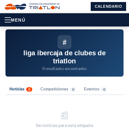
CALENDARIO
MENÚ
#
liga ibercaja de clubes de
triatlon
0 resultados encontrados
Noticias
Competiciones
Eventos
0
0
0
📰
Sin noticias para esta etiqueta