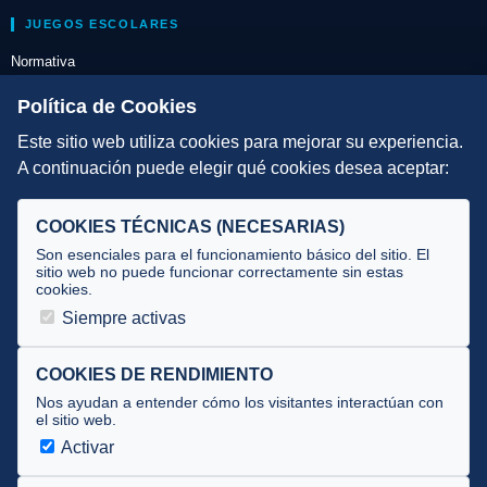
JUEGOS ESCOLARES
Normativa
Escuelas de Triatlón
Política de Cookies
Este sitio web utiliza cookies para mejorar su experiencia.
DIRECCIÓN TÉCNICA
A continuación puede elegir qué cookies desea aceptar:
Criterios
Selecciones
COOKIES TÉCNICAS (NECESARIAS)
Tecnificación
Son esenciales para el funcionamiento básico del sitio. El
sitio web no puede funcionar correctamente sin estas
cookies.
JUECES Y OFICIALES
Siempre activas
Comité de jueces
Documentos
COOKIES DE RENDIMIENTO
Nos ayudan a entender cómo los visitantes interactúan con
Cursos
el sitio web.
Circulares oficiales
Activar
Convocatorias y Equipaciones