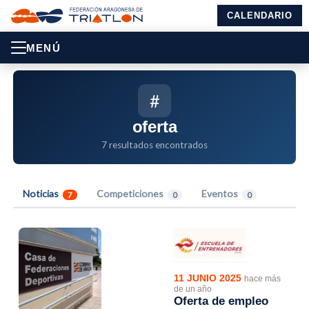
CALENDARIO
MENÚ
#
oferta
7 resultados encontrados
Noticias
Competiciones
Eventos
7
0
0
11 JUNIO 2025
hace más
de un año
Oferta de empleo