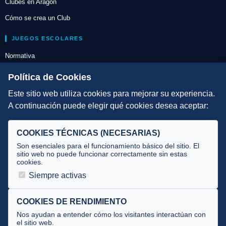
Clubes en Aragón
Cómo se crea un Club
JUEGOS ESCOLARES
Normativa
Escuelas de Triatlón
Política de Cookies
Este sitio web utiliza cookies para mejorar su experiencia.
DIRECCIÓN TÉCNICA
A continuación puede elegir qué cookies desea aceptar:
Criterios
Selecciones
COOKIES TÉCNICAS (NECESARIAS)
Tecnificación
Son esenciales para el funcionamiento básico del sitio. El
sitio web no puede funcionar correctamente sin estas
cookies.
JUECES Y OFICIALES
Siempre activas
Comité de jueces
Documentos
COOKIES DE RENDIMIENTO
Nos ayudan a entender cómo los visitantes interactúan con
Cursos
el sitio web.