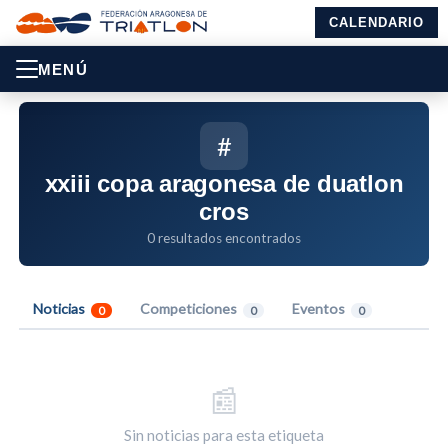
CALENDARIO
MENÚ
#
xxiii copa aragonesa de duatlon
cros
0 resultados encontrados
Noticias
Competiciones
Eventos
0
0
0
📰
Sin noticias para esta etiqueta