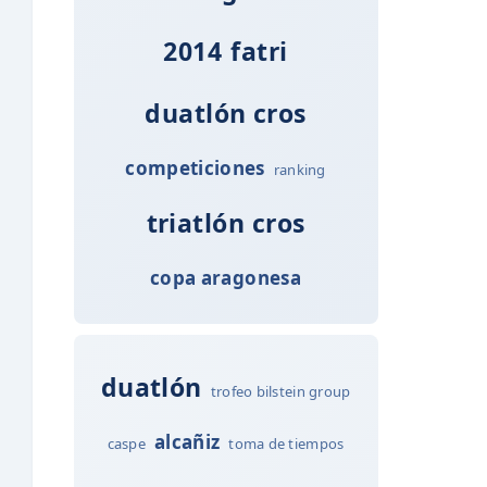
2014
fatri
duatlón cros
competiciones
ranking
triatlón cros
copa aragonesa
duatlón
trofeo bilstein group
alcañiz
caspe
toma de tiempos