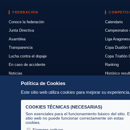
FEDERACIÓN
COMPETIC
Conoce la federación
Calendario
Junta Directiva
Campeonatos 
Asamblea
Liga Aragones
Transparencia
Copa Duatlón 
Lucha contra el dopaje
Copa Triatlón 
En caso de accidente
Ranking
Noticias
Histórico resu
Eventos
Mi primer triat
Política de Cookies
Enlaces
Normativas
Este sitio web utiliza cookies para mejorar su experienci
Contacto
Organizadores
COOKIES TÉCNICAS (NECESARIAS)
Son esenciales para el funcionamiento básico del sitio. E
sitio web no puede funcionar correctamente sin estas
cookies.
Av. José Atarés 101, semisótano. 50018 Zaragoza
(mapa)
Siempre activas