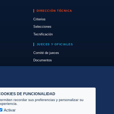
DIRECCIÓN TÉCNICA
Criterios
Selecciones
Tecnificación
JUECES Y OFICIALES
Comité de jueces
Documentos
Cursos
Circulares oficiales
Convocatorias y Equipaciones
COOKIES DE FUNCIONALIDAD
ermiten recordar sus preferencias y personalizar su
xperiencia.
Activar
Privacidad
·
Cookies