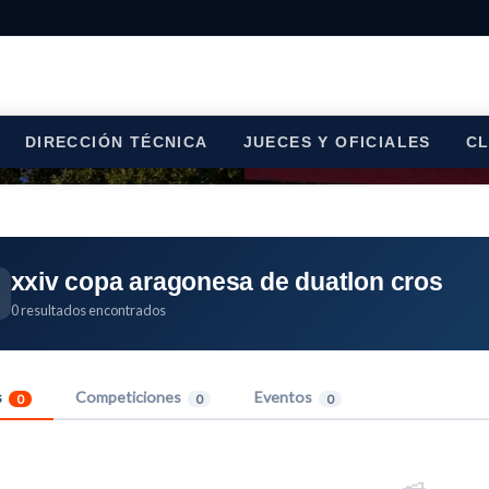
DIRECCIÓN TÉCNICA
JUECES Y OFICIALES
C
xxiv copa aragonesa de duatlon cros
0 resultados encontrados
s
Competiciones
Eventos
0
0
0