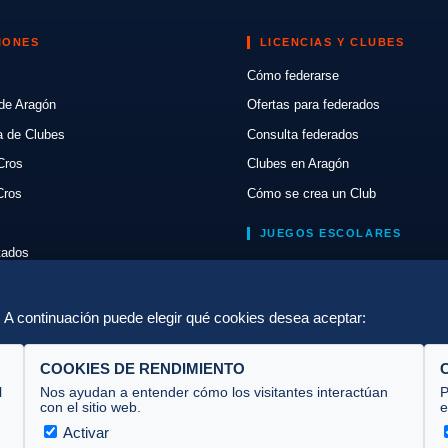
IONES
LICENCIAS Y CLUBES
Cómo federarse
de Aragón
Ofertas para federados
a de Clubes
Consulta federados
Cros
Clubes en Aragón
Cros
Cómo se crea un Club
JUEGOS ESCOLARES
ltados
Normativa
lón
Escuelas de Triatlón
a. A continuación puede elegir qué cookies desea aceptar:
COOKIES DE RENDIMIENTO
l
Nos ayudan a entender cómo los visitantes interactúan
P
con el sitio web.
e
Activar