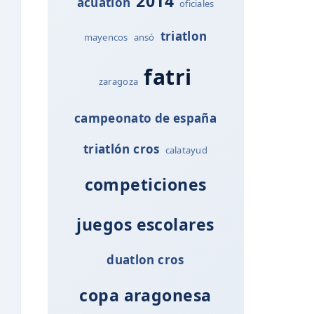
2014
acuatlón
oficiales
triatlon
mayencos
ansó
fatri
zaragoza
campeonato de españa
triatlón cros
calatayud
competiciones
juegos escolares
duatlon cros
copa aragonesa