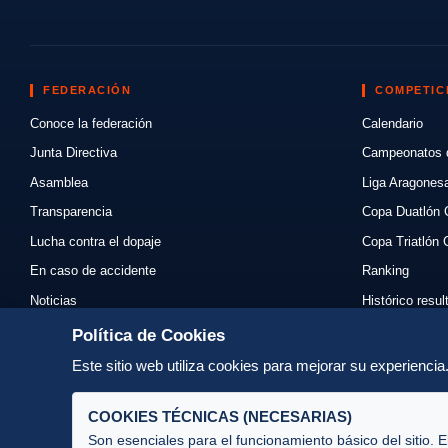
FEDERACIÓN
COMPETIC
Conoce la federación
Calendario
Junta Directiva
Campeonatos 
Asamblea
Liga Aragones
Transparencia
Copa Duatlón 
Lucha contra el dopaje
Copa Triatlón 
En caso de accidente
Ranking
Noticias
Histórico resu
Eventos
Mi primer triat
Política de Cookies
Enlaces
Normativas
Este sitio web utiliza cookies para mejorar su experienci
Contacto
Organizadores
COOKIES TÉCNICAS (NECESARIAS)
Son esenciales para el funcionamiento básico del sitio. E