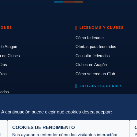
IONES
LICENCIAS Y CLUBES
Cómo federarse
de Aragón
Ofertas para federados
a de Clubes
Consulta federados
Cros
Clubes en Aragón
Cros
Cómo se crea un Club
JUEGOS ESCOLARES
ltados
Normativa
lón
Escuelas de Triatlón
a. A continuación puede elegir qué cookies desea aceptar:
COOKIES DE RENDIMIENTO
l
Nos ayudan a entender cómo los visitantes interactúan
P