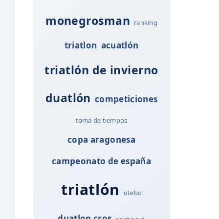
monegrosman
ranking
triatlon
acuatlón
triatlón de invierno
duatlón
competiciones
toma de tiempos
copa aragonesa
campeonato de españa
triatlón
utebo
duatlon cros
calatayud