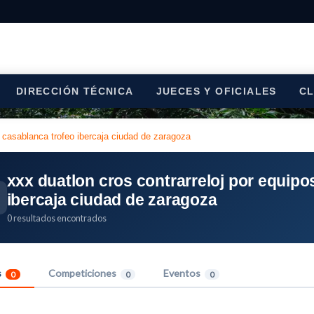
DIRECCIÓN TÉCNICA
JUECES Y OFICIALES
C
m casablanca trofeo ibercaja ciudad de zaragoza
xxx duatlon cros contrarreloj por equip
ibercaja ciudad de zaragoza
0 resultados encontrados
s
Competiciones
Eventos
0
0
0