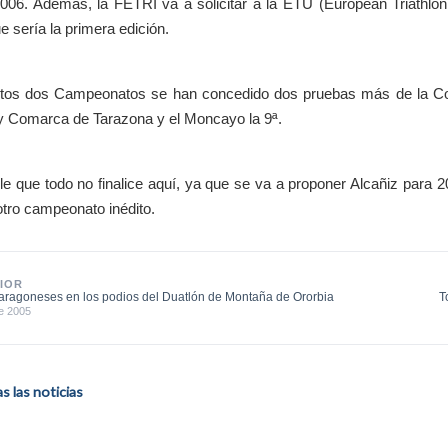
006. Además, la FETRI va a solicitar a la ETU (European Triathlo
e sería la primera edición.
stos dos Campeonatos se han concedido dos pruebas más de la C
 y Comarca de Tarazona y el Moncayo la 9ª.
le que todo no finalice aquí, ya que se va a proponer Alcañiz par
tro campeonato inédito.
IOR
aragoneses en los podios del Duatlón de Montaña de Ororbia
T
e 2005
 las noticias