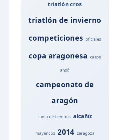
triatlón cros
triatlón de invierno
competiciones
oficiales
copa aragonesa
caspe
ansó
campeonato de
aragón
alcañiz
toma de tiempos
2014
mayencos
zaragoza