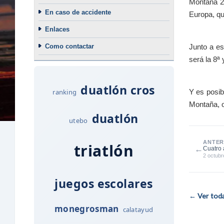
Montaña 2
En caso de accidente
Europa, qu
Enlaces
Como contactar
Junto a e
será la 8ª
duatlón cros
ranking
Y es posib
Montaña, o
duatlón
utebo
ANTER
triatlón
←
Cuatro 
2 octubr
juegos escolares
← Ver todas
monegrosman
calatayud