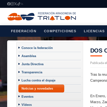
FEDERACIÓN
COMPETICIONES
LICENCIAS
Conoce la federación
DOS 
Asamblea
Publicada e
Junta Directiva
Transparencia
Tras la re
Campeonat
Lucha contra el dopaje
Noticias y novedades
En Enero, 
Eventos
Marzo, Za
Vídeos