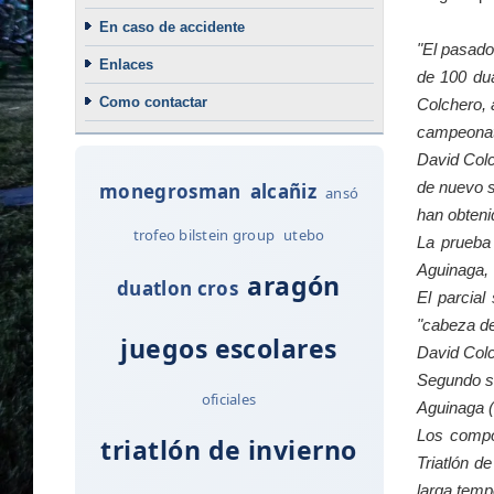
En caso de accidente
"El pasado
Enlaces
de 100 du
Como contactar
Colchero, 
campeonato
David Colc
de nuevo s
monegrosman
alcañiz
ansó
han obteni
trofeo bilstein group
utebo
La prueba
Aguinaga, 
aragón
duatlon cros
El parcial
"cabeza de
juegos escolares
David Colc
Segundo se
oficiales
Aguinaga 
Los compo
triatlón de invierno
Triatlón d
larga temp