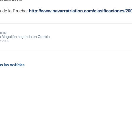
 de la Prueba:
http://www.navarratriatlon.com/clasificaciones/20
IOR
a Magallón segunda en Ororbia
e 2005
 las noticias