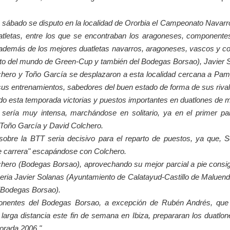
 sábado se disputo en la localidad de Ororbia el Campeonato Navarr
atletas, entre los que se encontraban los aragoneses, componente
además de los mejores duatletas navarros, aragoneses, vascos y c
 del mundo de Green-Cup y también del Bodegas Borsao), Javier So
hero y Toño García se desplazaron a esta localidad cercana a Pa
us entrenamientos, sabedores del buen estado de forma de sus rival
do esta temporada victorias y puestos importantes en duatlones de 
 sería muy intensa, marchándose en solitario, ya en el primer pa
Toño García y David Colchero.
 sobre la BTT seria decisivo para el reparto de puestos, ya que, 
 carrera" escapándose con Colchero.
hero (Bodegas Borsao), aprovechando su mejor parcial a pie consig
ria Javier Solanas (Ayuntamiento de Calatayud-Castillo de Maluend
(Bodegas Borsao).
nentes del Bodegas Borsao, a excepción de Rubén Andrés, que 
e larga distancia este fin de semana en Ibiza, prepararan los duat
orada 2006."