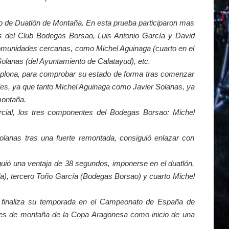
o de Duatlón de Montaña. En esta prueba participaron mas
s del Club Bodegas Borsao, Luis Antonio García y David
omunidades cercanas, como Michel Aguinaga (cuarto en el
lanas (del Ayuntamiento de Calatayud), etc.
mplona, para comprobar su estado de forma tras comenzar
es, ya que tanto Michel Aguinaga como Javier Solanas, ya
montaña.
rcial, los tres componentes del Bodegas Borsao: Michel
Solanas tras una fuerte remontada, consiguió enlazar con
uió una ventaja de 38 segundos, imponerse en el duatlón.
a), tercero Toño García (Bodegas Borsao) y cuarto Michel
finaliza su temporada en el Campeonato de España de
lones de montaña de la Copa Aragonesa como inicio de una