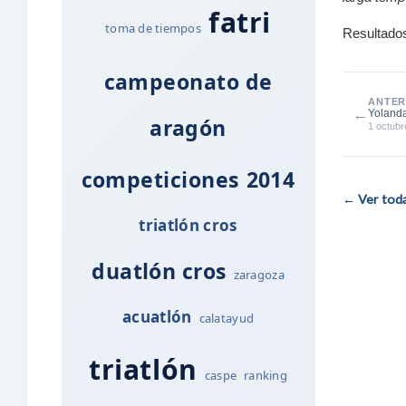
fatri
toma de tiempos
Resultados
campeonato de
ANTER
←
Yoland
aragón
1 octubr
competiciones
2014
← Ver todas
triatlón cros
duatlón cros
zaragoza
acuatlón
calatayud
triatlón
caspe
ranking