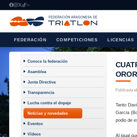
FEDERACIÓN
COMPETICIONES
LICENCIAS
Conoce la federación
CUAT
Asamblea
OROR
Junta Directiva
Publicada e
Transparencia
Lucha contra el dopaje
Tanto Davi
García (Bo
Noticias y novedades
podio de e
Eventos
Vídeos
Al igual q