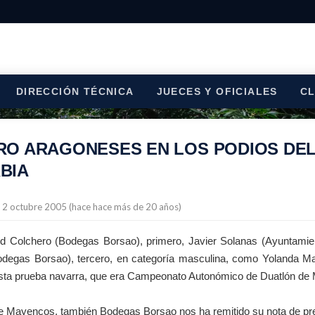
DIRECCIÓN TÉCNICA
JUECES Y OFICIALES
C
RO ARAGONESES EN LOS PODIOS DEL
BIA
l 2 octubre 2005 (hace hace más de 20 años)
d Colchero (Bodegas Borsao), primero, Javier Solanas (Ayuntamie
degas Borsao), tercero, en categoría masculina, como Yolanda Ma
sta prueba navarra, que era Campeonato Autonómico de Duatlón de
ue Mayencos, también Bodegas Borsao nos ha remitido su nota de pr