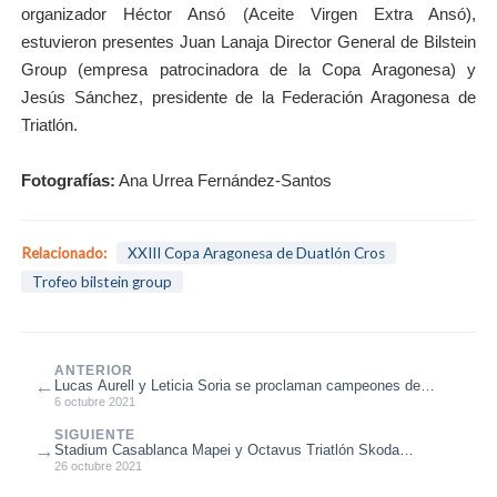
organizador Héctor Ansó (Aceite Virgen Extra Ansó),
estuvieron presentes Juan Lanaja Director General de Bilstein
Group (empresa patrocinadora de la Copa Aragonesa) y
Jesús Sánchez, presidente de la Federación Aragonesa de
Triatlón.
Fotografías:
Ana Urrea Fernández-Santos
Relacionado:
XXIII Copa Aragonesa de Duatlón Cros
Trofeo bilstein group
ANTERIOR
←
Lucas Aurell y Leticia Soria se proclaman campeones de
Aragón de Duatlón Cros 20...
6 octubre 2021
SIGUIENTE
→
Stadium Casablanca Mapei y Octavus Triatlón Skoda
Zaratecno se hacen fuertes en ...
26 octubre 2021