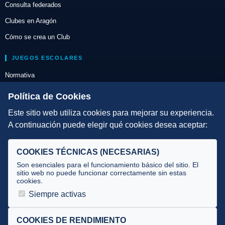
Consulta federados
Clubes en Aragón
Cómo se crea un Club
JUEGOS ESCOLARES
Normativa
Escuelas de Triatlón
Política de Cookies
Este sitio web utiliza cookies para mejorar su experiencia.
DIRECCIÓN TÉCNICA
A continuación puede elegir qué cookies desea aceptar:
Criterios
Selecciones
COOKIES TÉCNICAS (NECESARIAS)
Tecnificación
Son esenciales para el funcionamiento básico del sitio. El
sitio web no puede funcionar correctamente sin estas
cookies.
JUECES Y OFICIALES
Siempre activas
Comité de jueces
Documentos
COOKIES DE RENDIMIENTO