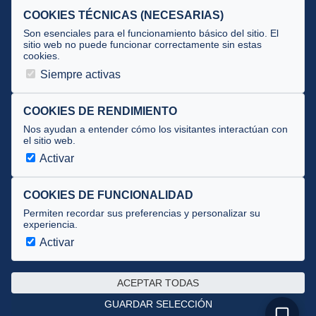
Selecciones
COOKIES TÉCNICAS (NECESARIAS)
Tecnificación
Son esenciales para el funcionamiento básico del sitio. El
sitio web no puede funcionar correctamente sin estas
cookies.
JUECES Y OFICIALES
Siempre activas
Comité de jueces
Documentos
COOKIES DE RENDIMIENTO
Nos ayudan a entender cómo los visitantes interactúan con
Cursos
el sitio web.
Circulares oficiales
Activar
Convocatorias y Equipaciones
COOKIES DE FUNCIONALIDAD
Permiten recordar sus preferencias y personalizar su
experiencia.
Av. José Atarés 101, semisótano. 50018 Zaragoza
(mapa)
Activar
976 516 083 ·
federacion@triatlonaragon.org
ACEPTAR TODAS
Privacidad
·
Cookies
GUARDAR SELECCIÓN