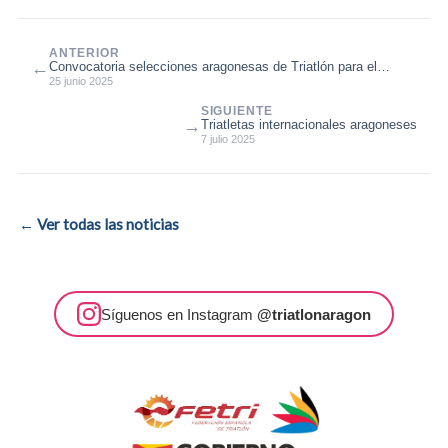
ANTERIOR
←
Convocatoria selecciones aragonesas de Triatlón para el
Campeonato de España de ...
25 junio 2025
SIGUIENTE
→
Triatletas internacionales aragoneses
7 julio 2025
← Ver todas las noticias
Síguenos en Instagram
@triatlonaragon