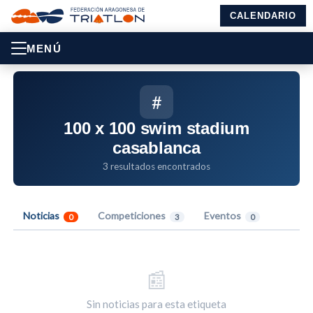
CALENDARIO
MENÚ
#
100 x 100 swim stadium
casablanca
3 resultados encontrados
Noticias
Competiciones
Eventos
0
3
0
📰
Sin noticias para esta etiqueta