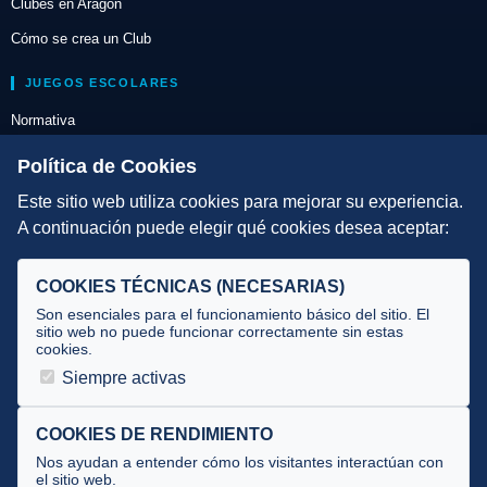
Clubes en Aragón
Cómo se crea un Club
JUEGOS ESCOLARES
Normativa
Escuelas de Triatlón
Política de Cookies
Este sitio web utiliza cookies para mejorar su experiencia.
DIRECCIÓN TÉCNICA
A continuación puede elegir qué cookies desea aceptar:
Criterios
Selecciones
COOKIES TÉCNICAS (NECESARIAS)
Tecnificación
Son esenciales para el funcionamiento básico del sitio. El
sitio web no puede funcionar correctamente sin estas
cookies.
JUECES Y OFICIALES
Siempre activas
Comité de jueces
Documentos
COOKIES DE RENDIMIENTO
Nos ayudan a entender cómo los visitantes interactúan con
Cursos
el sitio web.