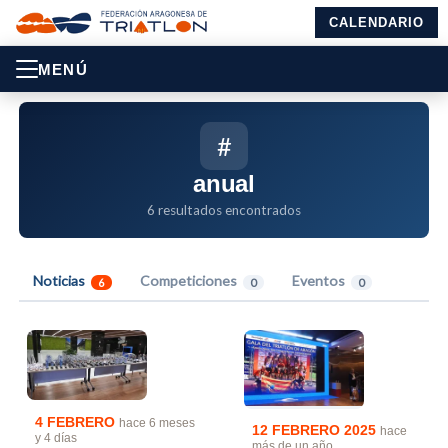
CALENDARIO
MENÚ
#
anual
6 resultados encontrados
Noticias
Competiciones
Eventos
6
0
0
4 FEBRERO
hace 6 meses
12 FEBRERO 2025
hace
y 4 días
más de un año