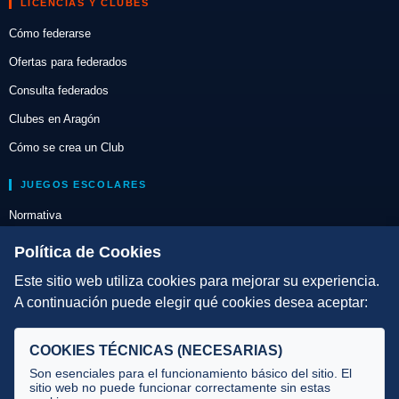
LICENCIAS Y CLUBES
Cómo federarse
Ofertas para federados
Consulta federados
Clubes en Aragón
Cómo se crea un Club
JUEGOS ESCOLARES
Normativa
Escuelas de Triatlón
Política de Cookies
Este sitio web utiliza cookies para mejorar su experiencia.
DIRECCIÓN TÉCNICA
A continuación puede elegir qué cookies desea aceptar:
Criterios
Selecciones
COOKIES TÉCNICAS (NECESARIAS)
Tecnificación
Son esenciales para el funcionamiento básico del sitio. El
sitio web no puede funcionar correctamente sin estas