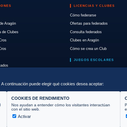
IONES
LICENCIAS Y CLUBES
Cómo federarse
de Aragón
Ofertas para federados
a de Clubes
Consulta federados
Cros
Clubes en Aragón
Cros
Cómo se crea un Club
JUEGOS ESCOLARES
ltados
Normativa
lón
Escuelas de Triatlón
a. A continuación puede elegir qué cookies desea aceptar:
COOKIES DE RENDIMIENTO
l
Nos ayudan a entender cómo los visitantes interactúan
P
con el sitio web.
e
Activar