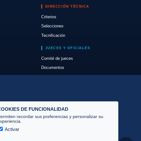
DIRECCIÓN TÉCNICA
Criterios
Selecciones
Tecnificación
JUECES Y OFICIALES
Comité de jueces
Documentos
Cursos
Circulares oficiales
Convocatorias y Equipaciones
COOKIES DE FUNCIONALIDAD
ermiten recordar sus preferencias y personalizar su
xperiencia.
Activar
Privacidad
·
Cookies