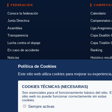
FEDERACIÓN
COMPETIC
Conoce la federación
Calendario
Junta Directiva
Campeonatos 
Asamblea
Liga Aragones
Transparencia
Copa Duatlón 
Lucha contra el dopaje
Copa Triatlón 
En caso de accidente
Ranking
Noticias
Histórico resu
Eventos
Mi primer triat
Política de Cookies
Enlaces
Normativas
Este sitio web utiliza cookies para mejorar su experienci
Contacto
Organizadores
COOKIES TÉCNICAS (NECESARIAS)
Son esenciales para el funcionamiento básico del sitio. E
sitio web no puede funcionar correctamente sin estas
cookies.
Av. José Atarés 101, semisótano. 50018 Zaragoza
(mapa)
Siempre activas
976 516 083 ·
federacion@triatlonaragon.org