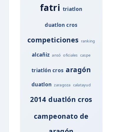
fatri
triatlon
duatlon cros
competiciones
ranking
alcañiz
ansó
oficiales
caspe
aragón
triatlón cros
duatlon
zaragoza
calatayud
2014
duatlón cros
campeonato de
aragón