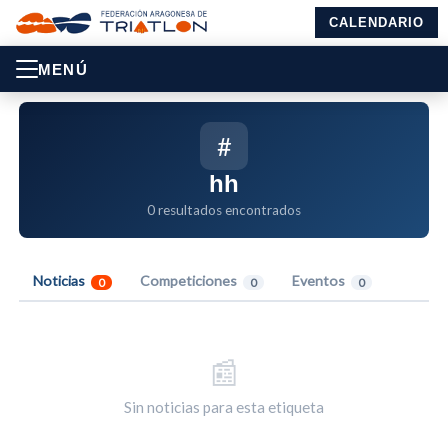
CALENDARIO
MENÚ
#
hh
0 resultados encontrados
Noticias
Competiciones
Eventos
0
0
0
📰
Sin noticias para esta etiqueta