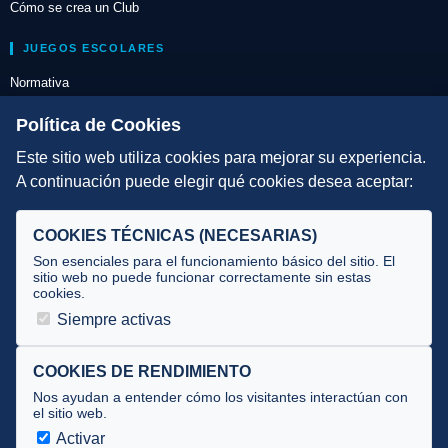
Cómo se crea un Club
JUEGOS ESCOLARES
Normativa
Escuelas de Triatlón
Política de Cookies
Este sitio web utiliza cookies para mejorar su experiencia.
DIRECCIÓN TÉCNICA
A continuación puede elegir qué cookies desea aceptar:
Criterios
Selecciones
COOKIES TÉCNICAS (NECESARIAS)
Tecnificación
Son esenciales para el funcionamiento básico del sitio. El
sitio web no puede funcionar correctamente sin estas
cookies.
JUECES Y OFICIALES
Siempre activas
Comité de jueces
Documentos
COOKIES DE RENDIMIENTO
Nos ayudan a entender cómo los visitantes interactúan con
Cursos
el sitio web.
Circulares oficiales
Activar