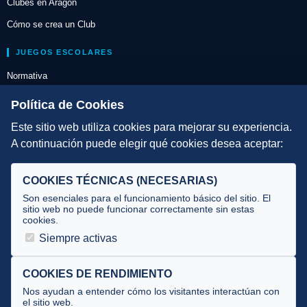
Clubes en Aragón
Cómo se crea un Club
JUEGOS ESCOLARES
Normativa
Escuelas de Triatlón
Política de Cookies
Este sitio web utiliza cookies para mejorar su experiencia.
DIRECCIÓN TÉCNICA
A continuación puede elegir qué cookies desea aceptar:
Criterios
Selecciones
COOKIES TÉCNICAS (NECESARIAS)
Tecnificación
Son esenciales para el funcionamiento básico del sitio. El
sitio web no puede funcionar correctamente sin estas
cookies.
JUECES Y OFICIALES
Siempre activas
Comité de jueces
Documentos
COOKIES DE RENDIMIENTO
Nos ayudan a entender cómo los visitantes interactúan con
Cursos
el sitio web.