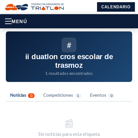
CALENDARIO
MENÚ
#
ii duatlon cros escolar de
trasmoz
1 resultados encontrados
Noticias
Competiciones
Eventos
0
1
0
📰
Sin noticias para esta etiqueta