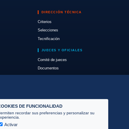
DIRECCIÓN TÉCNICA
Criterios
Selecciones
Tecnificación
JUECES Y OFICIALES
Comité de jueces
Documentos
Cursos
Circulares oficiales
Convocatorias y Equipaciones
COOKIES DE FUNCIONALIDAD
ermiten recordar sus preferencias y personalizar su
xperiencia.
Activar
Privacidad
·
Cookies