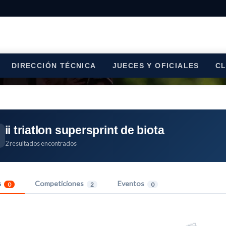
DIRECCIÓN TÉCNICA
JUECES Y OFICIALES
C
ii triatlon supersprint de biota
2 resultados encontrados
s
Competiciones
Eventos
0
2
0