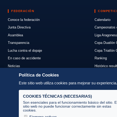
FEDERACIÓN
COMPETIC
Conoce la federación
Calendario
Junta Directiva
Campeonatos 
Asamblea
Liga Aragones
Transparencia
Copa Duatlón 
Lucha contra el dopaje
Copa Triatlón 
En caso de accidente
Ranking
Noticias
Histórico resu
Eventos
Mi primer triat
Política de Cookies
Enlaces
Normativas
Este sitio web utiliza cookies para mejorar su experienci
Contacto
Organizadores
COOKIES TÉCNICAS (NECESARIAS)
Son esenciales para el funcionamiento básico del sitio. E
sitio web no puede funcionar correctamente sin estas
cookies.
Av. José Atarés 101, semisótano. 50018 Zaragoza
(mapa)
Siempre activas