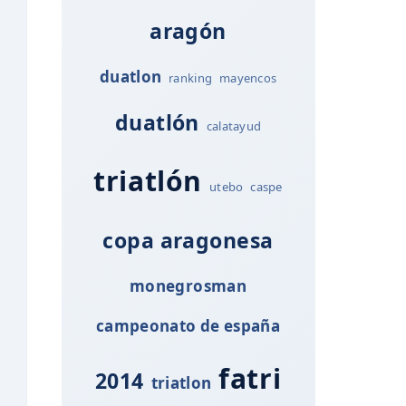
aragón
duatlon
ranking
mayencos
duatlón
calatayud
triatlón
utebo
caspe
copa aragonesa
monegrosman
campeonato de españa
fatri
2014
triatlon