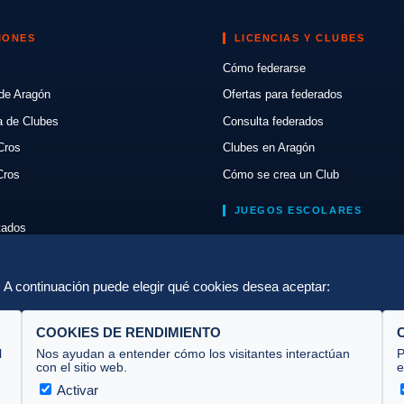
IONES
LICENCIAS Y CLUBES
Cómo federarse
de Aragón
Ofertas para federados
a de Clubes
Consulta federados
Cros
Clubes en Aragón
Cros
Cómo se crea un Club
JUEGOS ESCOLARES
ltados
Normativa
lón
Escuelas de Triatlón
a. A continuación puede elegir qué cookies desea aceptar:
COOKIES DE RENDIMIENTO
l
Nos ayudan a entender cómo los visitantes interactúan
P
con el sitio web.
e
Activar