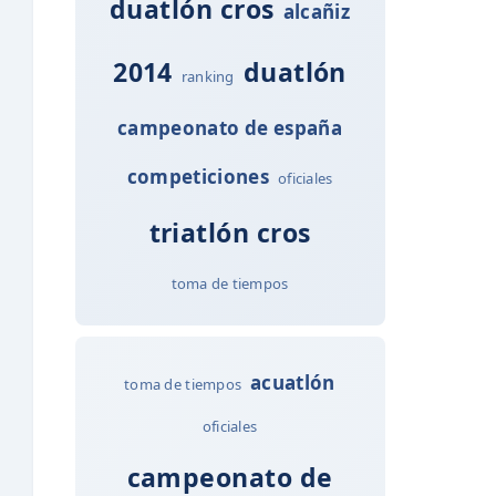
duatlón cros
alcañiz
2014
duatlón
ranking
campeonato de españa
competiciones
oficiales
triatlón cros
toma de tiempos
acuatlón
toma de tiempos
oficiales
campeonato de