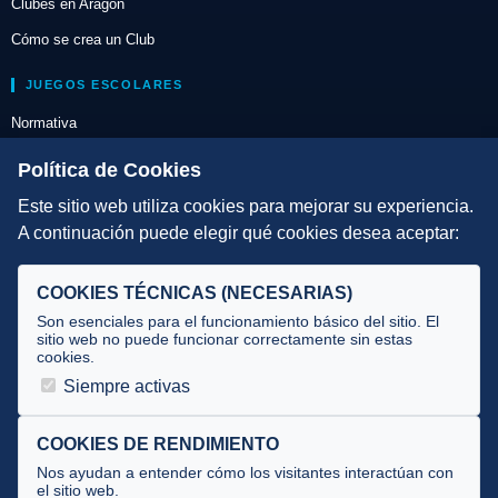
Clubes en Aragón
Cómo se crea un Club
JUEGOS ESCOLARES
Normativa
Escuelas de Triatlón
Política de Cookies
Este sitio web utiliza cookies para mejorar su experiencia.
DIRECCIÓN TÉCNICA
A continuación puede elegir qué cookies desea aceptar:
Criterios
Selecciones
COOKIES TÉCNICAS (NECESARIAS)
Tecnificación
Son esenciales para el funcionamiento básico del sitio. El
sitio web no puede funcionar correctamente sin estas
cookies.
JUECES Y OFICIALES
Siempre activas
Comité de jueces
Documentos
COOKIES DE RENDIMIENTO
Nos ayudan a entender cómo los visitantes interactúan con
Cursos
el sitio web.