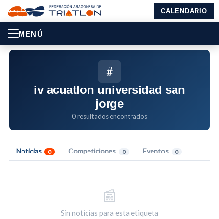
CALENDARIO
MENÚ
#
iv acuatlon universidad san
jorge
0 resultados encontrados
Noticias
Competiciones
Eventos
0
0
0
📰
Sin noticias para esta etiqueta