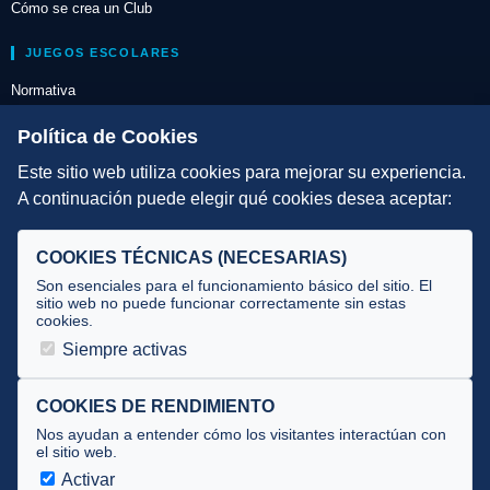
Cómo se crea un Club
JUEGOS ESCOLARES
Normativa
Escuelas de Triatlón
Política de Cookies
Este sitio web utiliza cookies para mejorar su experiencia.
DIRECCIÓN TÉCNICA
A continuación puede elegir qué cookies desea aceptar:
Criterios
Selecciones
COOKIES TÉCNICAS (NECESARIAS)
Tecnificación
Son esenciales para el funcionamiento básico del sitio. El
sitio web no puede funcionar correctamente sin estas
cookies.
JUECES Y OFICIALES
Siempre activas
Comité de jueces
Documentos
COOKIES DE RENDIMIENTO
Nos ayudan a entender cómo los visitantes interactúan con
Cursos
el sitio web.
Circulares oficiales
Activar