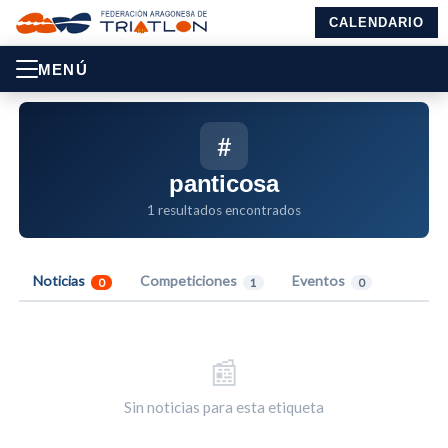
CALENDARIO
MENÚ
#
panticosa
1 resultados encontrados
Noticias
Competiciones
Eventos
0
1
0
📰
Sin noticias para esta etiqueta