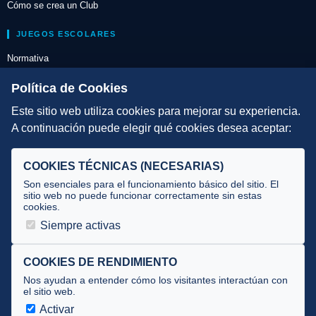
Cómo se crea un Club
JUEGOS ESCOLARES
Normativa
Escuelas de Triatlón
Política de Cookies
Este sitio web utiliza cookies para mejorar su experiencia.
DIRECCIÓN TÉCNICA
A continuación puede elegir qué cookies desea aceptar:
Criterios
Selecciones
COOKIES TÉCNICAS (NECESARIAS)
Tecnificación
Son esenciales para el funcionamiento básico del sitio. El
sitio web no puede funcionar correctamente sin estas
cookies.
JUECES Y OFICIALES
Siempre activas
Comité de jueces
Documentos
COOKIES DE RENDIMIENTO
Nos ayudan a entender cómo los visitantes interactúan con
Cursos
el sitio web.
Circulares oficiales
Activar