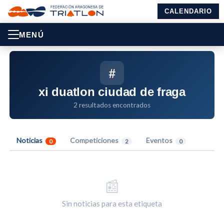
CALENDARIO
MENÚ
#
xi duatlon ciudad de fraga
2 resultados encontrados
Noticias
Competiciones
Eventos
0
2
0
📰
Sin noticias para esta etiqueta