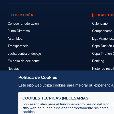
FEDERACIÓN
COMPETIC
Conoce la federación
Calendario
Junta Directiva
Campeonatos 
Asamblea
Liga Aragones
Transparencia
Copa Duatlón 
Lucha contra el dopaje
Copa Triatlón 
En caso de accidente
Ranking
Noticias
Histórico resu
Eventos
Mi primer triat
Política de Cookies
Enlaces
Normativas
Este sitio web utiliza cookies para mejorar su experienci
Contacto
Organizadores
COOKIES TÉCNICAS (NECESARIAS)
Son esenciales para el funcionamiento básico del sitio. E
sitio web no puede funcionar correctamente sin estas
cookies.