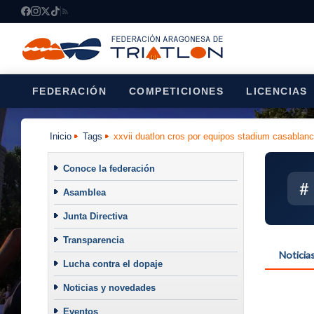
FEDERACIÓN
COMPETICIONES
LICENCIAS
Inicio
Tags
xxvii duatlon cros por equipos stadium casablan
Conoce la federación
#
Asamblea
Junta Directiva
Transparencia
Noticia
Lucha contra el dopaje
Noticias y novedades
Eventos