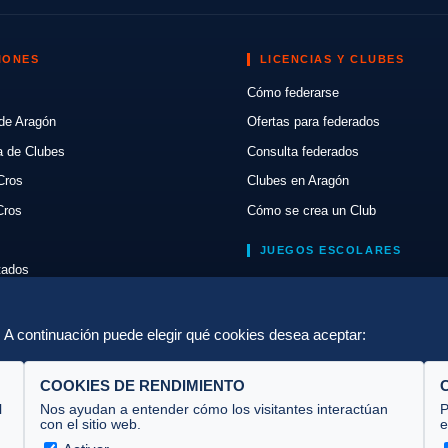
IONES
LICENCIAS Y CLUBES
Cómo federarse
de Aragón
Ofertas para federados
a de Clubes
Consulta federados
Cros
Clubes en Aragón
Cros
Cómo se crea un Club
JUEGOS ESCOLARES
ltados
Normativa
lón
Escuelas de Triatlón
a. A continuación puede elegir qué cookies desea aceptar:
COOKIES DE RENDIMIENTO
l
Nos ayudan a entender cómo los visitantes interactúan
P
con el sitio web.
e