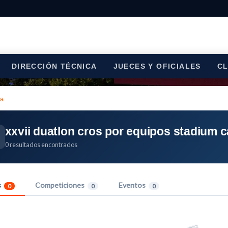
DIRECCIÓN TÉCNICA
JUECES Y OFICIALES
C
ca
xxvii duatlon cros por equipos stadium 
0 resultados encontrados
s
Competiciones
Eventos
0
0
0