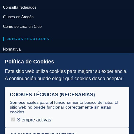
Consulta federados
Clubes en Aragón
Cómo se crea un Club
JUEGOS ESCOLARES
Normativa
Escuelas de Triatlón
Política de Cookies
Este sitio web utiliza cookies para mejorar su experiencia.
DIRECCIÓN TÉCNICA
A continuación puede elegir qué cookies desea aceptar:
Criterios
Selecciones
COOKIES TÉCNICAS (NECESARIAS)
Tecnificación
Son esenciales para el funcionamiento básico del sitio. El
sitio web no puede funcionar correctamente sin estas
cookies.
JUECES Y OFICIALES
Siempre activas
Comité de jueces
Documentos