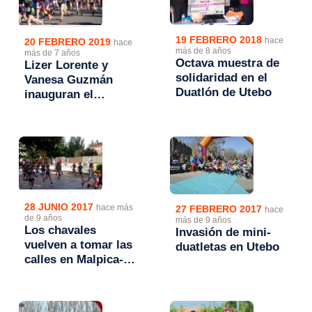
19 FEBRERO 2018
hace
20 FEBRERO 2019
hace
más de 8 años
más de 7 años
Octava muestra de
Lizer Lorente y
solidaridad en el
Vanesa Guzmán
Duatlón de Utebo
inauguran el
palmarés del
Duatlón Ciudad de
Utebo
28 JUNIO 2017
hace más
27 FEBRERO 2017
hace
de 9 años
más de 9 años
Los chavales
Invasión de mini-
vuelven a tomar las
duatletas en Utebo
calles en Malpica-
Utebo