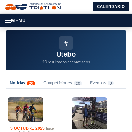
CALENDARIO
MENÚ
#
Utebo
40 resultados encontrados
Noticias
Competiciones
Eventos
20
20
0
3 OCTUBRE 2023
hace