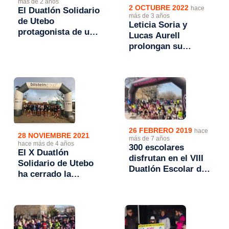
más de 2 años
2 OCTUBRE 2022
hace
El Duatlón Solidario
más de 3 años
de Utebo
Leticia Soria y
protagonista de una
Lucas Aurell
emocionante Copa
prolongan su
Aragonesa de
dominio en Utebo
Duatlón Cros
26 FEBRERO 2019
hace
28 NOVIEMBRE 2021
más de 7 años
hace más de 4 años
300 escolares
El X Duatlón
disfrutan en el VIII
Solidario de Utebo
Duatlón Escolar de
ha cerrado la
Utebo
temporada 2021 de
triatlón