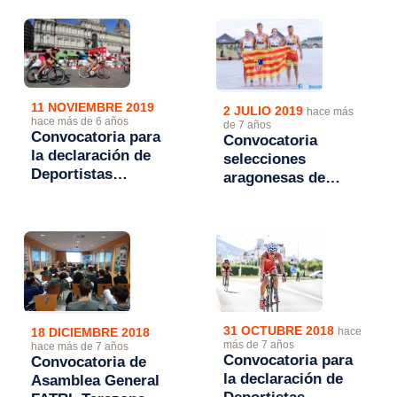
15:45h
2020
11 NOVIEMBRE 2019
2 JULIO 2019
hace más
hace más de 6 años
de 7 años
Convocatoria para
Convocatoria
la declaración de
selecciones
Deportistas
aragonesas de
Aragoneses de Alto
triatlón para el
Rendimiento
Campeonato de
(DAAR) 2020
España de
Autonomías 2019
31 OCTUBRE 2018
18 DICIEMBRE 2018
hace
más de 7 años
hace más de 7 años
Convocatoria para
Convocatoria de
la declaración de
Asamblea General