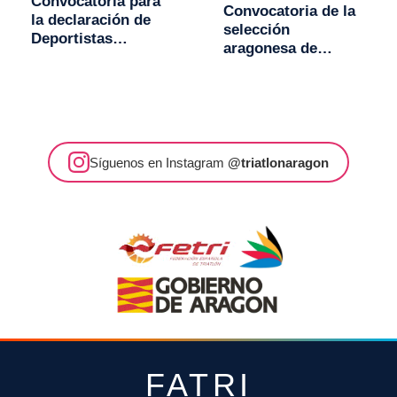
Convocatoria para
Convocatoria de la
la declaración de
selección
Deportistas
aragonesa de
Aragoneses de Alto
triatlón Absoluta y
Rendimiento
Escolar para el
(DAAR) 2018
Campeonato de
España de Triatlón
2017
Síguenos en Instagram
@triatlonaragon
FATRI