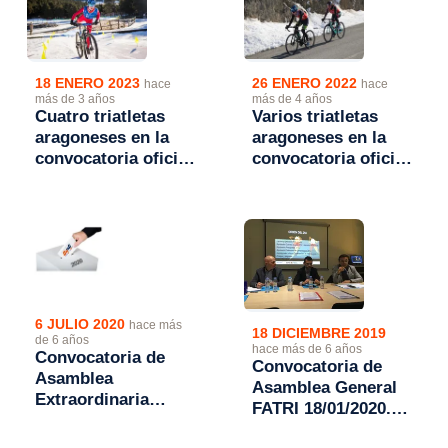
18 ENERO 2023
26 ENERO 2022
hace
hace
más de 3 años
más de 4 años
Cuatro triatletas
Varios triatletas
aragoneses en la
aragoneses en la
convocatoria oficial
convocatoria oficial
del Campeonato de
para el mundial de
Europa de Triatlón
triatlón de invierno
de Invierno 2023
2022
6 JULIO 2020
hace más
18 DICIEMBRE 2019
de 6 años
hace más de 6 años
Convocatoria de
Convocatoria de
Asamblea
Asamblea General
Extraordinaria
FATRI 18/01/2020.
FATRI para iniciar
Cuarte de Huerva
el proceso electoral