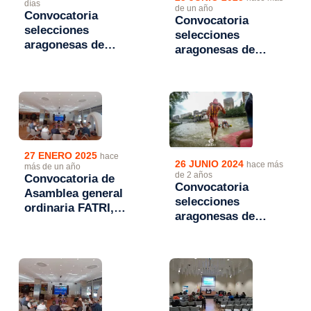
días
de un año
Convocatoria
Convocatoria
selecciones
selecciones
aragonesas de
aragonesas de
Triatlón para el
Triatlón para el
Campeonato de
Campeonato de
España de
España de
Autonomías 2026
Autonomías 2025
27 ENERO 2025
hace
26 JUNIO 2024
hace más
más de un año
de 2 años
Convocatoria de
Convocatoria
Asamblea general
selecciones
ordinaria FATRI,
aragonesas de
viernes 14 de
triatlón para el
febrero de 2025.
Campeonato de
España de
Autonomías 2024