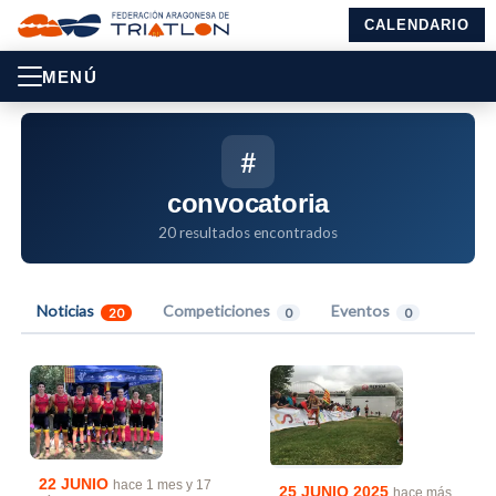
CALENDARIO
MENÚ
#
convocatoria
20 resultados encontrados
Noticias
Competiciones
Eventos
20
0
0
22 JUNIO
hace 1 mes y 17
25 JUNIO 2025
hace más