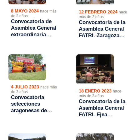
8 MAYO 2024
hace más
12 FEBRERO 2024
hace
de 2 años
más de 2 años
Convocatoria de
Convocatoria de la
Asamblea General
Asamblea General
extraordinaria
FATRI. Zaragoza
FATRI. 23/05/2024,
01/03/2024, 16:15h.
17h.
4 JULIO 2023
hace más
18 ENERO 2023
hace
de 3 años
más de 3 años
Convocatoria
Convocatoria de la
selecciones
Asamblea General
aragonesas de
FATRI. Ejea
triatlón para el
04/02/2023, 17h.
Campeonato de
España de
Autonomías 2023