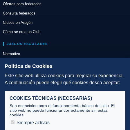
Ofertas para federados
Consulta federados
Clubes en Aragón
Cómo se crea un Club
JUEGOS ESCOLARES
Normativa
Escuelas de Triatlón
Política de Cookies
Este sitio web utiliza cookies para mejorar su experiencia.
DIRECCIÓN TÉCNICA
A continuación puede elegir qué cookies desea aceptar:
Criterios
Selecciones
COOKIES TÉCNICAS (NECESARIAS)
Tecnificación
Son esenciales para el funcionamiento básico del sitio. El
sitio web no puede funcionar correctamente sin estas
cookies.
JUECES Y OFICIALES
Siempre activas
Comité de jueces