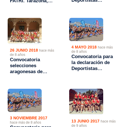
Deportistas
FATRI. Tarazona,
Aragoneses de Alto
19/01/2019, 16:15h.
Rendimiento
(DAAR) 2019
4 MAYO 2018
hace más
26 JUNIO 2018
hace más
de 8 años
de 8 años
Convocatoria para
Convocatoria
la declaración de
selecciones
Deportistas
aragonesas de
Aragoneses de Alto
triatlón para el
Rendimiento
Campeonato de
(DAAR) 2018
España de
Autonomías 2018
3 NOVIEMBRE 2017
13 JUNIO 2017
hace más
hace más de 8 años
de 9 años