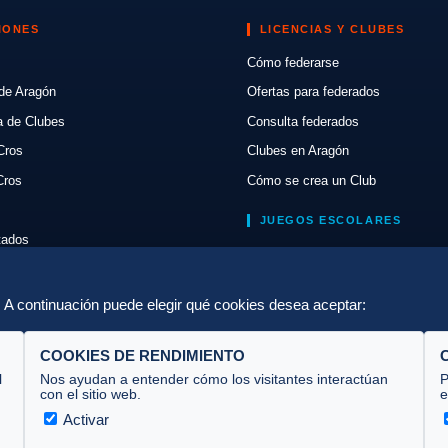
IONES
LICENCIAS Y CLUBES
Cómo federarse
de Aragón
Ofertas para federados
a de Clubes
Consulta federados
Cros
Clubes en Aragón
Cros
Cómo se crea un Club
JUEGOS ESCOLARES
ltados
Normativa
lón
Escuelas de Triatlón
a. A continuación puede elegir qué cookies desea aceptar:
COOKIES DE RENDIMIENTO
l
Nos ayudan a entender cómo los visitantes interactúan
P
con el sitio web.
e
Activar