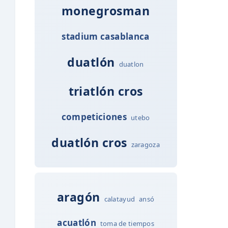
monegrosman
stadium casablanca
duatlón
duatlon
triatlón cros
competiciones
utebo
duatlón cros
zaragoza
aragón
calatayud
ansó
acuatlón
toma de tiempos