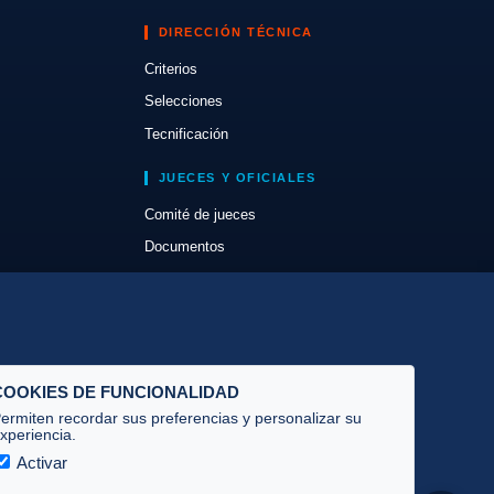
DIRECCIÓN TÉCNICA
Criterios
Selecciones
Tecnificación
JUECES Y OFICIALES
Comité de jueces
Documentos
Cursos
Circulares oficiales
Convocatorias y Equipaciones
COOKIES DE FUNCIONALIDAD
ermiten recordar sus preferencias y personalizar su
xperiencia.
Activar
Privacidad
·
Cookies