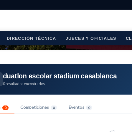
DIRECCIÓN TÉCNICA
JUECES Y OFICIALES
C
duatlon escolar stadium casablanca
0 resultados encontrados
s
Competiciones
Eventos
0
0
0