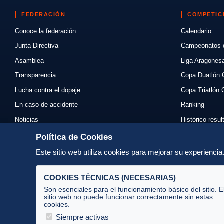
FEDERACIÓN
COMPETIC
Conoce la federación
Calendario
Junta Directiva
Campeonatos 
Asamblea
Liga Aragones
Transparencia
Copa Duatlón 
Lucha contra el dopaje
Copa Triatlón 
En caso de accidente
Ranking
Noticias
Histórico resu
Eventos
Mi primer triat
Política de Cookies
Enlaces
Normativas
Este sitio web utiliza cookies para mejorar su experienci
Contacto
Organizadores
COOKIES TÉCNICAS (NECESARIAS)
Son esenciales para el funcionamiento básico del sitio. E
sitio web no puede funcionar correctamente sin estas
cookies.
Av. José Atarés 101, semisótano. 50018 Zaragoza
(mapa)
Siempre activas
976 516 083 ·
federacion@triatlonaragon.org