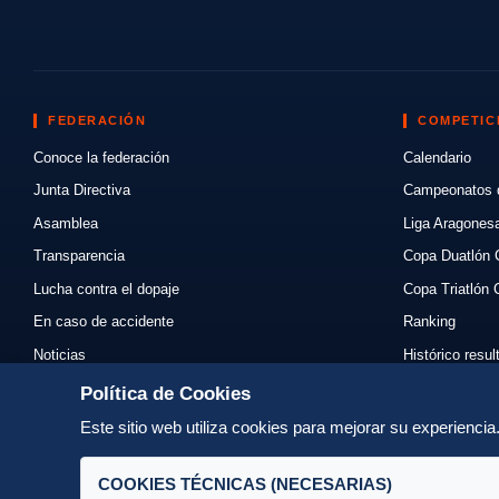
FEDERACIÓN
COMPETIC
Conoce la federación
Calendario
Junta Directiva
Campeonatos 
Asamblea
Liga Aragones
Transparencia
Copa Duatlón 
Lucha contra el dopaje
Copa Triatlón 
En caso de accidente
Ranking
Noticias
Histórico resu
Eventos
Mi primer triat
Política de Cookies
Enlaces
Normativas
Este sitio web utiliza cookies para mejorar su experienci
Contacto
Organizadores
COOKIES TÉCNICAS (NECESARIAS)