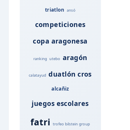
triatlon
ansó
competiciones
copa aragonesa
aragón
ranking
utebo
duatlón cros
calatayud
alcañiz
juegos escolares
fatri
trofeo bilstein group