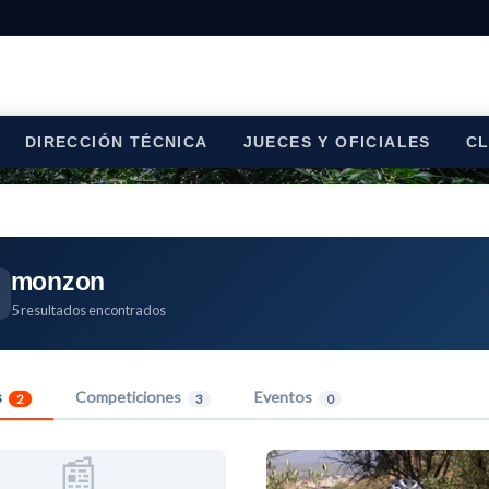
DIRECCIÓN TÉCNICA
JUECES Y OFICIALES
C
monzon
5 resultados encontrados
s
Competiciones
Eventos
2
3
0
📰