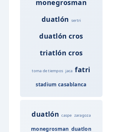
monegrosman
duatlón
sertri
duatlón cros
triatlón cros
fatri
toma de tiempos
jaca
stadium casablanca
duatlón
caspe
zaragoza
monegrosman
duatlon