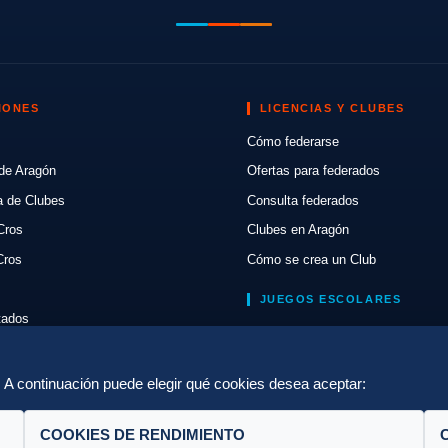
IONES
LICENCIAS Y CLUBES
Cómo federarse
de Aragón
Ofertas para federados
a de Clubes
Consulta federados
Cros
Clubes en Aragón
Cros
Cómo se crea un Club
JUEGOS ESCOLARES
ltados
Normativa
lón
Escuelas de Triatlón
a. A continuación puede elegir qué cookies desea aceptar:
COOKIES DE RENDIMIENTO