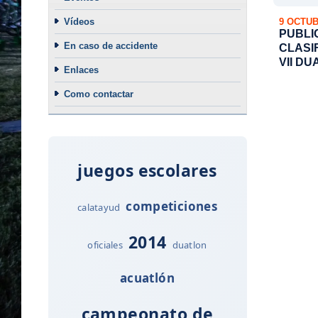
9 OCTUB
Vídeos
PUBLI
En caso de accidente
CLASI
VII D
Enlaces
DE MO
Como contactar
juegos escolares
competiciones
calatayud
2014
oficiales
duatlon
acuatlón
campeonato de