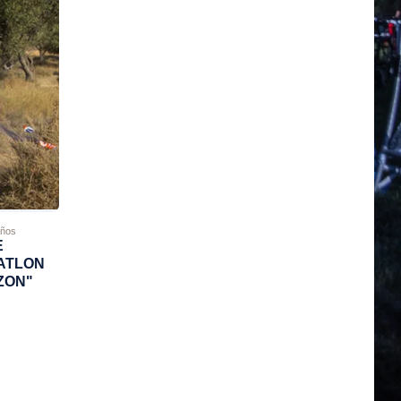
años
E
UATLON
ZON"