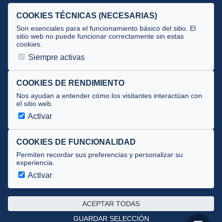
Selecciones
COOKIES TÉCNICAS (NECESARIAS)
Tecnificación
Son esenciales para el funcionamiento básico del sitio. El
sitio web no puede funcionar correctamente sin estas
cookies.
JUECES Y OFICIALES
Siempre activas
Comité de jueces
Documentos
COOKIES DE RENDIMIENTO
Nos ayudan a entender cómo los visitantes interactúan con
Cursos
el sitio web.
Circulares oficiales
Activar
Convocatorias y Equipaciones
COOKIES DE FUNCIONALIDAD
Permiten recordar sus preferencias y personalizar su
experiencia.
Av. José Atarés 101, semisótano. 50018 Zaragoza
(mapa)
Activar
976 516 083 ·
federacion@triatlonaragon.org
ACEPTAR TODAS
Privacidad
·
Cookies
GUARDAR SELECCIÓN