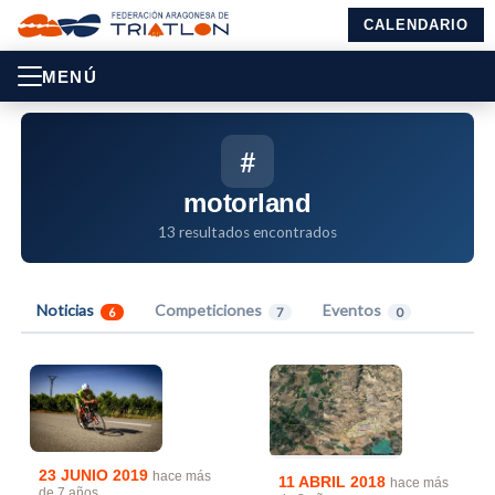
CALENDARIO
MENÚ
#
motorland
13 resultados encontrados
Noticias
Competiciones
Eventos
6
7
0
23 JUNIO 2019
hace más
11 ABRIL 2018
hace más
de 7 años