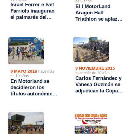
de 8 años
Israel Ferrer e Ivet
El I MotorLand
Farriols inauguran
Aragon Half
el palmarés del
Triathlon se aplaza
Motorland Half
a la temporada 2019
Triathlon
9 NOVIEMBRE 2015
9 MAYO 2016
hace más
hace más de 10 años
de 10 años
Carlos Fernández y
En Motorland se
Vanesa Guzmán se
decidieron los
adjudican la Copa
títulos autonómicos
en Alcañiz-
de duatlón escolar
Motorland