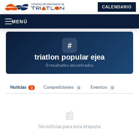
CALENDARIO
MENÚ
#
triatlon popular ejea
0 resultados encontrados
Noticias
Competiciones
Eventos
0
0
0
📰
Sin noticias para esta etiqueta