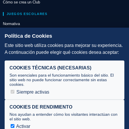
Cómo se crea un Club
JUEGOS ESCOLARES
Normativa
Escuelas de Triatlón
Política de Cookies
Este sitio web utiliza cookies para mejorar su experiencia.
DIRECCIÓN TÉCNICA
A continuación puede elegir qué cookies desea aceptar:
Criterios
Selecciones
COOKIES TÉCNICAS (NECESARIAS)
Tecnificación
Son esenciales para el funcionamiento básico del sitio. El
sitio web no puede funcionar correctamente sin estas
cookies.
JUECES Y OFICIALES
Siempre activas
Comité de jueces
Documentos
COOKIES DE RENDIMIENTO
Nos ayudan a entender cómo los visitantes interactúan con
Cursos
el sitio web.
Circulares oficiales
Activar