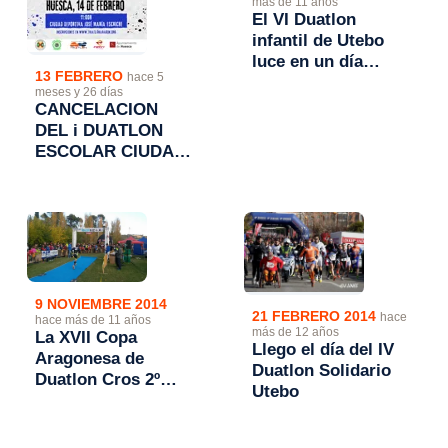
más de 11 años
El VI Duatlon
infantil de Utebo
luce en un día
13 FEBRERO
hace 5
nublado.
meses y 26 días
CANCELACION
DEL i DUATLON
ESCOLAR CIUDAD
DE HUESCA
9 NOVIEMBRE 2014
21 FEBRERO 2014
hace
hace más de 11 años
más de 12 años
La XVII Copa
Llego el día del IV
Aragonesa de
Duatlon Solidario
Duatlon Cros 2º
Utebo
Trofeo Transizion
se decidirá en
Monzón