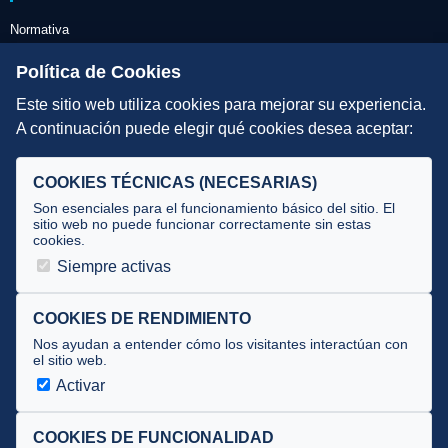
Normativa
Escuelas de Triatlón
Política de Cookies
Este sitio web utiliza cookies para mejorar su experiencia.
DIRECCIÓN TÉCNICA
A continuación puede elegir qué cookies desea aceptar:
Criterios
Selecciones
COOKIES TÉCNICAS (NECESARIAS)
Tecnificación
Son esenciales para el funcionamiento básico del sitio. El
sitio web no puede funcionar correctamente sin estas
cookies.
JUECES Y OFICIALES
Siempre activas
Comité de jueces
Documentos
COOKIES DE RENDIMIENTO
Nos ayudan a entender cómo los visitantes interactúan con
Cursos
el sitio web.
Circulares oficiales
Activar
Convocatorias y Equipaciones
COOKIES DE FUNCIONALIDAD