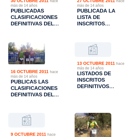
30 OCTUBRE 2011
27 OCTUBRE 2011
hace
hace
más de 14 años
más de 14 años
PUBLICADAS
PUBLICADA LA
CLASIFICACIONES
LISTA DE
DEFINITIVAS DEL I
INSCRITOS
DUATLON CROS
DEFINITVOS EN EL
DE PERDIGUERA
"I DUATLON CROS
DE PERDIGUERA"
📰
13 OCTUBRE 2011
hace
más de 14 años
16 OCTUBRE 2011
hace
LISTADOS DE
más de 14 años
INSCRITOS
PUBLICAS LAS
DEFINITIVOS
CLASIFICACIONES
DUATLON CROS
DEFINITIVAS DEL
TROFEO
DUATLON CROS
MAYENCOS.
TROFEO
MAYENCOS.
📰
9 OCTUBRE 2011
hace