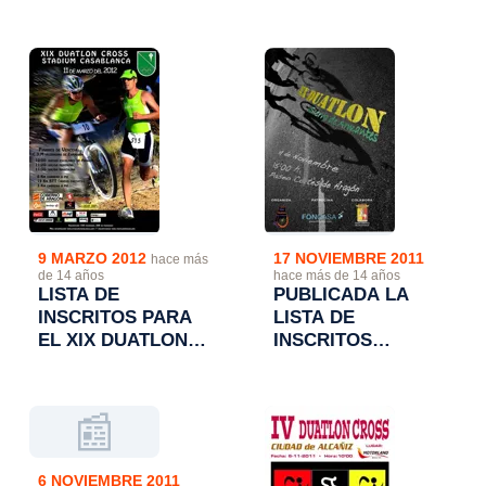
MAYENCOS
CONTRARELOL
POR EQUIPOS DE
LICIÑENA
9 MARZO 2012
17 NOVIEMBRE 2011
hace más
de 14 años
hace más de 14 años
LISTA DE
PUBLICADA LA
INSCRITOS PARA
LISTA DE
EL XIX DUATLON
INSCRITOS
CROS STADIUM
DEFINITIVOS EN EL
CASABLANDA Y
XIX DUATLON
JJEE.
CROS "SIERRA DE
📰
ARMANTES"
CALATAYUD
6 NOVIEMBRE 2011