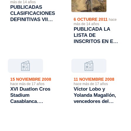
más de 14 años
PUBLICADAS
CLASIFICACIONES
DEFINITIVAS VII
6 OCTUBRE 2011
hace
más de 14 años
DUATLON CROS
PUBLICADA LA
"CIUDAD DE
LISTA DE
MONZON"
INSCRITOS EN EL
VII DUATLON CROS
"CIUDAD DE
MONZON"
📰
📰
15 NOVIEMBRE 2008
11 NOVIEMBRE 2008
hace más de 17 años
hace más de 17 años
XVI Duatlon Cros
Víctor Lobo y
Stadium
Yolanda Magallón,
Casablanca.
vencedores del
Campeonato de
Duatlon de Montaña
Aragón de Duatlon
de Jaca
Cros: Vencen Víctor
lobo y Yolanda