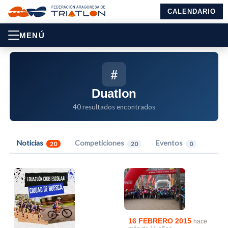
CALENDARIO
MENÚ
#
Duatlon
40 resultados encontrados
Noticias
Competiciones
Eventos
20
20
0
16 FEBRERO 2015
hace