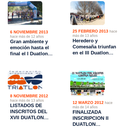
25 FEBRERO 2013
hace
6 NOVIEMBRE 2013
más de 13 años
hace más de 12 años
Heredero y
Gran ambiente y
Comesaña triunfan
emoción hasta el
en el III Duatlon
final el I Duatlon
Solidario de Utebo
Cros Comarca del
Bajo Cinca
8 NOVIEMBRE 2012
hace más de 13 años
12 MARZO 2012
hace
LISTADOS DE
más de 14 años
INSCRITOS DEL
FINALIZADA
XVII DUATLON
INSCRIPCION II
CROS TROFEO
DUATLON