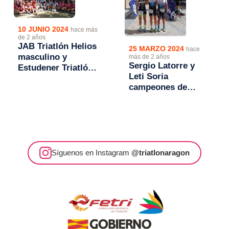
10 JUNIO 2024
hace más
de 2 años
JAB Triatlón Helios
25 MARZO 2024
hace
masculino y
más de 2 años
Sergio Latorre y
Estudener Triatlón
Leti Soria
Europa femenino
campeones de
campeones de
Aragón de Duatlón
Aragón de Triatlón
Sprint 2024
por Equipos
Síguenos en Instagram
@triatlonaragon