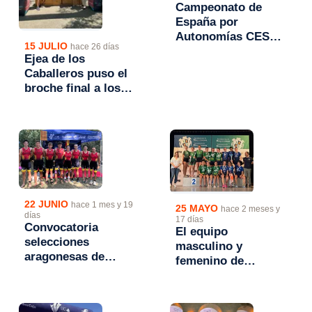
Campeonato de
España por
Autonomías CESA
15 JULIO
hace 26 días
y Absolutos de
Ejea de los
Tudela 2026
Caballeros puso el
broche final a los
Campeonatos de
Aragón de Triatlón
2026
22 JUNIO
hace 1 mes y 19
25 MAYO
hace 2 meses y
días
17 días
Convocatoria
El equipo
selecciones
masculino y
aragonesas de
femenino de
Triatlón para el
Stadium
Campeonato de
Casablanca Mapei
España de
campeones de