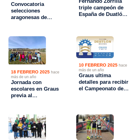
Fernando Zorrilla
Convocatoria
triple campeón de
selecciones
España de Duatlón
aragonesas de
M.D. y Marta
Triatlón para el
Borbón
Campeonato de
subcampeona de
España de
España.
Autonomías 2025
10 FEBRERO 2025
hace
más de un año
18 FEBRERO 2025
hace
Graus ultima
más de un año
detalles para recibir
Jornada con
el Campeonato de
escolares en Graus
España de Duatlón
previa al
MD
Campeonato de
España de Duatlón
M.D.