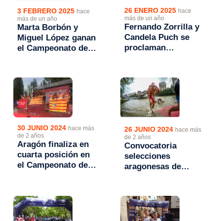
26 ENERO 2025
3 FEBRERO 2025
hace
hace
más de un año
más de un año
Fernando Zorrilla y
Marta Borbón y
Candela Puch se
Miguel López ganan
proclaman
el Campeonato de
campeones de
España de Triatlón
Aragón de Duatlón
de Invierno 2025 en
Sprint 2025
Reinosa
30 JUNIO 2024
hace más
26 JUNIO 2024
hace más
de 2 años
de 2 años
Aragón finaliza en
Convocatoria
cuarta posición en
selecciones
el Campeonato de
aragonesas de
España de Triatlón
triatlón para el
Escolar 2024
Campeonato de
España de
Autonomías 2024