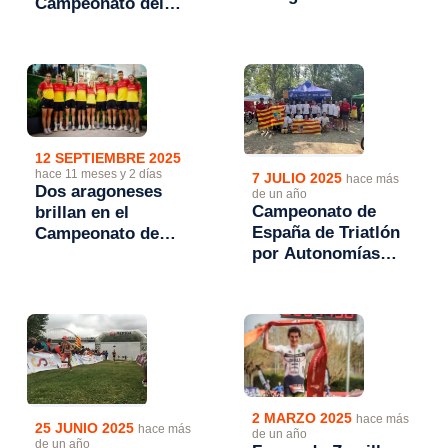
Campeonato del
podios en los
Mundo de Triatlón
Campeonatos de
de Invierno de
España de Triatlón
Padola (Italia)
Sprint
12 SEPTIEMBRE 2025
hace 11 meses y 2 días
7 JULIO 2025
hace más
Dos aragoneses
de un año
Campeonato de
brillan en el
España de Triatlón
Campeonato de
por Autonomías
Europa de Triatlón
2025. Medalla de
2025
bronce en categoría
cadete.
2 MARZO 2025
hace más
25 JUNIO 2025
hace más
de un año
de un año