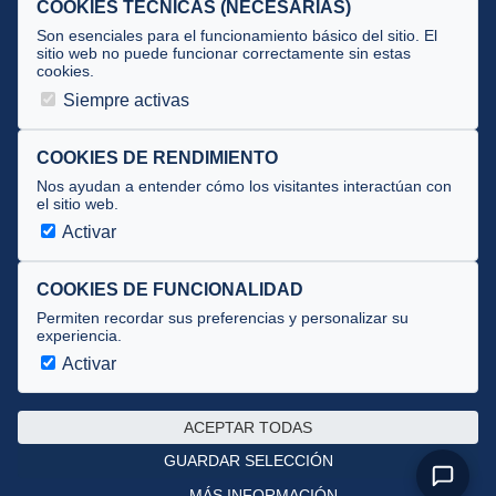
COOKIES TÉCNICAS (NECESARIAS)
Tecnificación
Son esenciales para el funcionamiento básico del sitio. El
sitio web no puede funcionar correctamente sin estas
cookies.
JUECES Y OFICIALES
Siempre activas
Comité de jueces
Documentos
COOKIES DE RENDIMIENTO
Nos ayudan a entender cómo los visitantes interactúan con
Cursos
el sitio web.
Circulares oficiales
Activar
Convocatorias y Equipaciones
COOKIES DE FUNCIONALIDAD
Permiten recordar sus preferencias y personalizar su
experiencia.
Av. José Atarés 101, semisótano. 50018 Zaragoza
(mapa)
Activar
976 516 083 ·
federacion@triatlonaragon.org
ACEPTAR TODAS
Privacidad
·
Cookies
GUARDAR SELECCIÓN
MÁS INFORMACIÓN