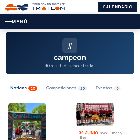
CALENDARIO
MENÚ
#
campeon
40 resultados encontrados
Noticias
Competiciones
Eventos
20
20
0
30 JUNIO
hace 1 mes y 11
días