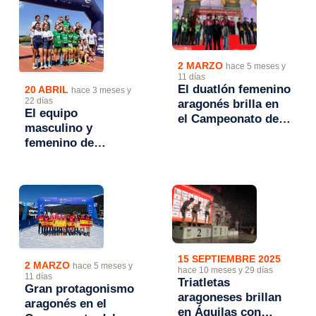
Autonomías 2026
Aragón de Triatlón
Sprint contrarreloj
por equipos
2 MARZO
hace 5 meses y
11 días
El duatlón femenino
20 ABRIL
hace 3 meses y
22 días
aragonés brilla en
El equipo
el Campeonato de
masculino y
España de Duatlón
femenino de
de Cáceres
Stadium
Casablanca Mapei
campeones de
Aragón de Duatlón
contrarreloj por
equipos
15 SEPTIEMBRE 2025
2 MARZO
hace 5 meses y
hace 10 meses y 29 días
11 días
Triatletas
Gran protagonismo
aragoneses brillan
aragonés en el
en Águilas con